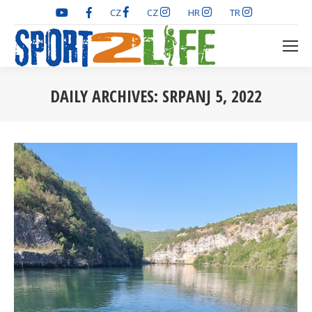
CZ
CZ
HR
TR
DAILY ARCHIVES:
SRPANJ 5, 2022
You are here: