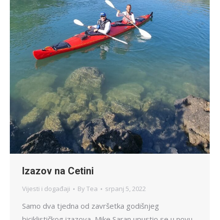
Izazov na Cetini
Vijesti i događaji
By
Tea
srpanj 5, 2022
Samo dva tjedna od završetka godišnjeg
biciklističkog izazova, Mike Saran upustio se u novu