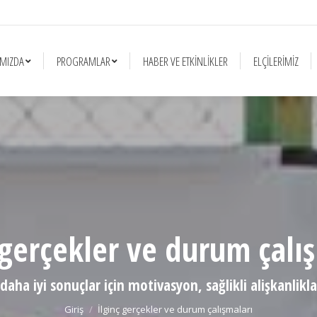
AR
HABER VE ETKINLIKLER
ELÇILERIMIZ
BIZI DESTEKLEYIN
MIZDA
PROGRAMLAR
HABER VE ETKINLIKLER
ELÇILERIMIZ
 gerçekler ve durum çalı
You are here:
ha iyi sonuçlar için motivasyon, sağlikli alişkanliklar 
Giriş
İlginç gerçekler ve durum çalışmaları