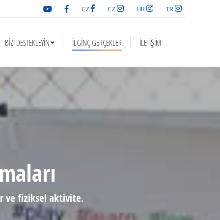
CZ
CZ
HR
TR
İLGINÇ GERÇEKLER
İLETIŞIM
BIZI DESTEKLEYIN
İLGINÇ GERÇEKLER
İLETIŞIM
şmaları
ve fiziksel aktivite.