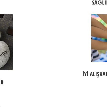
SAĞLI
İYİ ALIŞK
İR