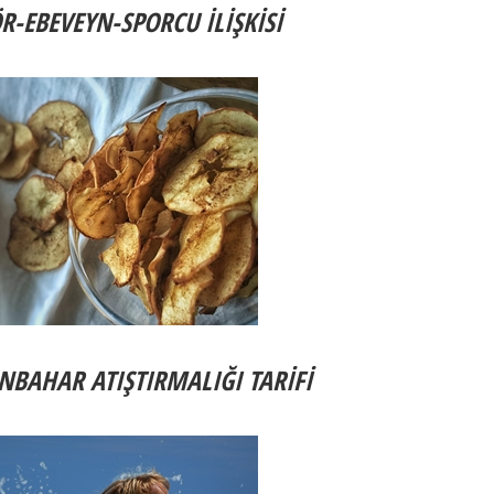
-EBEVEYN-SPORCU İLİŞKİSİ
ONBAHAR ATI
Ş
TIRMALI
Ğ
I TAR
İ
F
İ