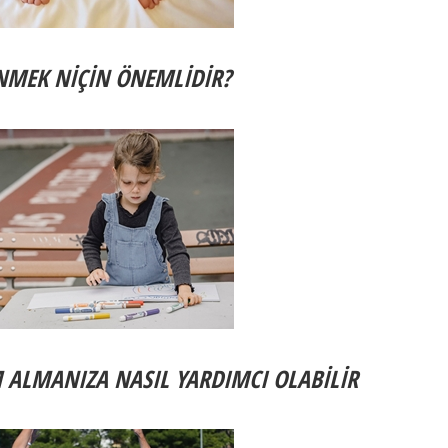
NMEK NİÇİN ÖNEMLİDİR?
İM ALMANIZA NASIL YARDIMCI OLABİLİR