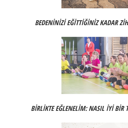
BEDENİNİZİ EĞİTTİĞİNİZ KADAR ZİH
BİRLİKTE EĞLENELİM: NASIL İYİ BİR