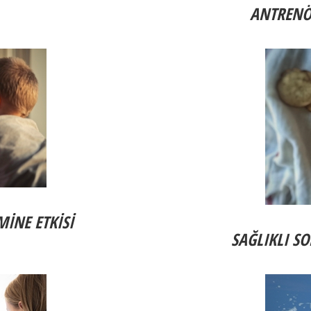
ANTRENÖR
MİNE ETKİSİ
SA
Ğ
LIKLI S