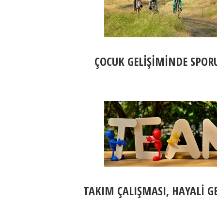
ÇOCUK GELİŞİMİNDE SPORU
TAKIM ÇALIŞMASI, HAYALİ G