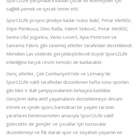
Sport2Life yarışmalara katılan çocuk ve ebeveynler için
sağlıklı yemek ve içecek temin etti.
Sport2Life projesi şimdiye kadar Ivano Balić, Petar Metličić,
Stipe Pletikosa, Dino Rađa, Valent Sinković, Petar Metličić,
Senna Ušić Jogunica, Venio Losert, Ajsa Petersen ve
Samanta Fabris gibi tanınmış atletler tarafından desteklendi.
Meridien Lav otelinde gerçekleştirilecek büyük Sport2Life
etkinliğine birçok resmi temsilci de katılacaktır.
Genç atletler, Çek Cumhuriyeti’nde ve Letnany’de
Sport2Life vakfı tarafından düzenlenen hafta sonu sporları
gibi Mini V-Ball şampiyonalarının birkaçına katıldılar.
Gençlerin daha aktif yaşamalarını desteklemeye devam
etmek ve içinde sporu barındıran bir yaşam tarzının
yararlarını benimsemeleri amacıyla Sport2Life vakfı
gelecekte de gençler ve çocuklar için turnuvalar
düzenlemeyi ve fiili olarak spor ve seyahati yaşamın en