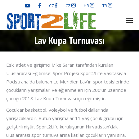
CZ
CZ
HR
TR
Lav Kupa Turnuvası
You are here:
Eski atlet ve girişimci Mike Saran tarafından kurulan
Uluslararası Eğitimsel Spor Projesi Sport2Life vasıtasıyla
Podstrana’da bulunan Le Meridien Lav’ın spor tesislerinde
çocukların yarışmaları ve eğlenmeleri için 200’ün üzerinde
çocuğu 2018 Lav Kupa Turnuvası için eğitmiştir.
Çocuklar basketbol, voleybol ve futbol dallarında
yarışacaklardır. Bütün yarışmalar 11 yaş çocuk grubu için
geliştirilmiştir. Sport2Life kuruluşunun Hırvatistan’daki
uluslararası spor turnuvalarına katılan çocukların yanı sıra,