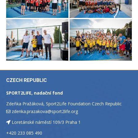
CZECH REPUBLIC
SPORT2LIFE, nadační fond
Zdeňka Pražáková, Sport2Life Foundation Czech Republic
zdenka.prazakova@sport2life.org
Loretánské náměstí 109/3 Praha 1
+420 233 085 490