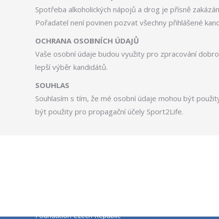
Spotřeba alkoholických nápojů a drog je přísně zakáz
Pořadatel není povinen pozvat všechny přihlášené kan
OCHRANA OSOBNÍCH ÚDAJŮ
Vaše osobní údaje budou využity pro zpracování dobro
lepší výběr kandidátů.
SOUHLAS
Souhlasím s tím, že mé osobní údaje mohou být použity
být použity pro propagační účely Sport2Life.
CZECH REPUBLIC
CROATI
SPORT2LIFE, nadační fond
PREDSTA
SPORT 2 
Zdeňka Pražáková, Sport2Life
Foundation Czech Republic