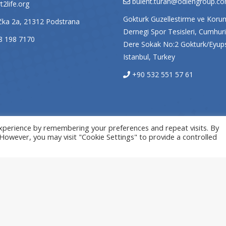
bulent.turan@odiengroup.c
2life.org
Gokturk Guzellestirme ve Koru
ačka 2a, 21312 Podstrana
Dernegi Spor Tesisleri, Cumhuri
8 198 7170
Dere Sokak No:2 Gokturk/Eyup
Istanbul, Turkey
+90 532 551 57 61
xperience by remembering your preferences and repeat visits. By
. However, you may visit "Cookie Settings" to provide a controlled
© Sport2Life, 2019
Insieme Split - Izrada internet stranica