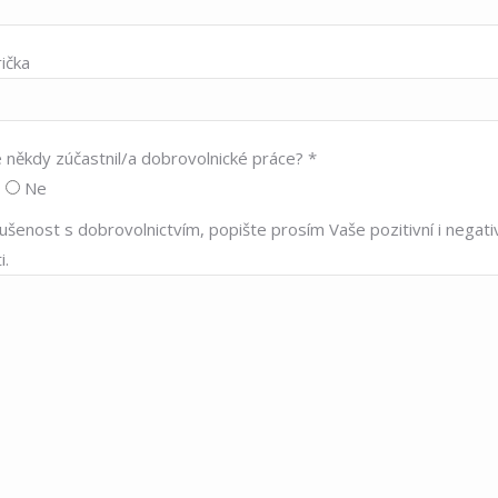
rička
e někdy zúčastnil/a dobrovolnické práce? *
Ne
ušenost s dobrovolnictvím, popište prosím Vaše pozitivní i negati
i.