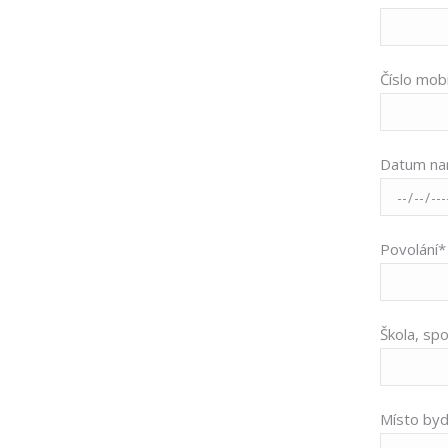
Číslo mobi
Datum nar
Povolání*
Škola, spo
Místo bydl