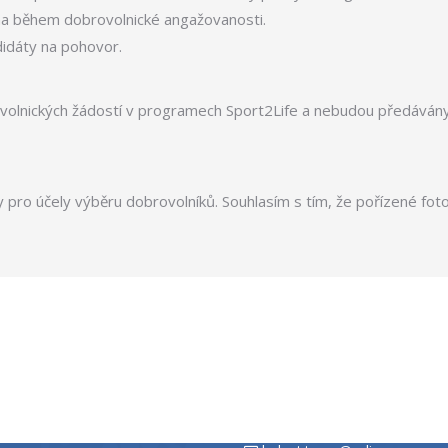
ána během dobrovolnické angažovanosti.
didáty na pohovor.
volnických žádostí v programech Sport2Life a nebudou předávány
 pro účely výběru dobrovolníků. Souhlasím s tím, že pořízené fot
A
TURKEY
VNIŠTVO STRANE ZAKLADE
SPORT 2 LIFE TURKEY
LIFE, nadačni fond
Bülent Turan – Sport2life Turke