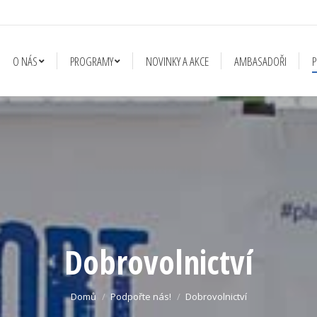
MY
NOVINKY A AKCE
AMBASADOŘI
PODPOŘTE NÁS!
ZAJ
O NÁS
PROGRAMY
NOVINKY A AKCE
AMBASADOŘI
P
Dobrovolnictví
You are here:
Domů
Podpořte nás!
Dobrovolnictví