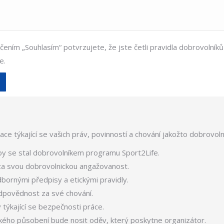
ením „Souhlasím“ potvrzujete, že jste četli pravidla dobrovolníků 
e.
ace týkající se vašich práv, povinností a chování jakožto dobrovo
aby se stal dobrovolníkem programu Sport2Life.
a svou dobrovolnickou angažovanost.
bornými předpisy a etickými pravidly.
dpovědnost za své chování.
týkající se bezpečnosti práce.
ého působení bude nosit oděv, který poskytne organizátor.