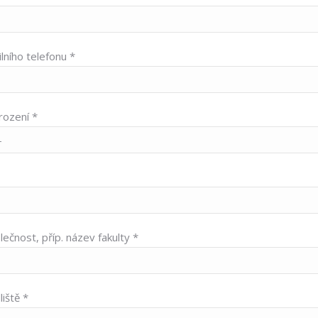
lního telefonu *
ození *
lečnost, příp. název fakulty *
iště *