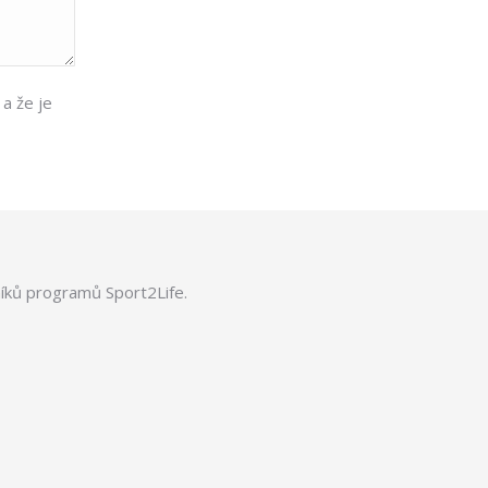
a že je
lníků programů Sport2Life.