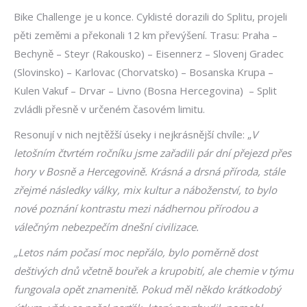
Bike Challenge je u konce. Cyklisté dorazili do Splitu, projeli
pěti zeměmi a překonali 12 km převýšení. Trasu: Praha –
Bechyně – Steyr (Rakousko) – Eisennerz – Slovenj Gradec
(Slovinsko) – Karlovac (Chorvatsko) – Bosanska Krupa –
Kulen Vakuf – Drvar – Livno (Bosna Hercegovina) – Split
zvládli přesně v určeném časovém limitu.
Resonují v nich nejtěžší úseky i nejkrásnější chvíle: „
V
letošním čtvrtém ročníku jsme zařadili pár dní přejezd přes
hory v Bosně a Hercegovině. Krásná a drsná příroda, stále
zřejmé následky války, mix kultur a náboženství, to bylo
nové poznání kontrastu mezi nádhernou přírodou a
válečným nebezpečím dnešní civilizace.
„Letos nám počasí moc nepřálo, bylo poměrně dost
deštivých dnů včetně bouřek a krupobití, ale chemie v týmu
fungovala opět znamenitě. Pokud měl někdo krátkodobý