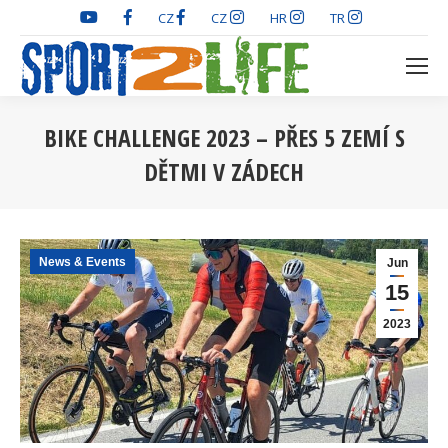
CZ
CZ
HR
TR
BIKE CHALLENGE 2023 – PŘES 5 ZEMÍ S
DĚTMI V ZÁDECH
You are here:
News & Events
Jun
15
2023