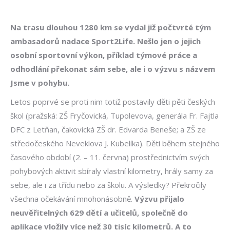
Na trasu dlouhou 1280 km se vydal již počtvrté tým
ambasadorů nadace Sport2Life. Nešlo jen o jejich
osobní sportovní výkon, příklad týmové práce a
odhodlání překonat sám sebe, ale i o výzvu s názvem
Jsme v pohybu.
Letos poprvé se proti nim totiž postavily děti pěti českých
škol (pražská: ZŠ Fryčovická, Tupolevova, generála Fr. Fajtla
DFC z Letňan, čakovická ZŠ dr. Edvarda Beneše; a ZŠ ze
středočeského Neveklova J. Kubelíka). Děti během stejného
časového období (2. – 11. června) prostřednictvím svých
pohybových aktivit sbíraly vlastní kilometry, hrály samy za
sebe, ale i za třídu nebo za školu. A výsledky? Překročily
všechna očekávání mnohonásobně.
Výzvu přijalo
neuvěřitelných 629 dětí a učitelů, společně do
aplikace vložily více než 30 tisíc kilometrů. A to