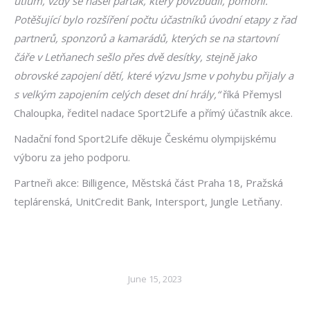
útlum, vždy se našel parťák, který povzbudil, pomohl.
Potěšující bylo rozšíření počtu účastníků úvodní etapy z řad
partnerů, sponzorů a kamarádů, kterých se na startovní
čáře v Letňanech sešlo přes dvě desítky, stejně jako
obrovské zapojení dětí, které výzvu Jsme v pohybu přijaly a
s velkým zapojením celých deset dní hrály,“
říká Přemysl
Chaloupka, ředitel nadace Sport2Life a přímý účastník akce.
Nadační fond Sport2Life děkuje Českému olympijskému
výboru za jeho podporu.
Partneři akce: Billigence, Městská část Praha 18, Pražská
teplárenská, UnitCredit Bank, Intersport, Jungle Letňany.
June 15, 2023