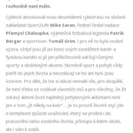
rozhodně není málo.
Cyklisté absolvovali svou desetidenní cyklotrasu ve složení:
zakladatel Sport2Life
Mike Saran
, ředitel české nadace
Přemysl Chaloupka
, výjimečná fotbalová legenda
Patrik
Berger
a sportovec
Tomáš Grim
. I pro ně to byla osobní
výzva, vždyť jsou již po konci svých soutěžních kariér a
fyzickou kondici si již jen příležitostně udržují různými
sporty a obdobnými akcemi. Nicméně sport a pohyb vždy
patřil do jejich života a nevzdávají se ho ani nyní. Jsou
vzorem. Pro děti, že lze si dávat nemalé cíle, pro dospělé,
že není třeba se vzdávat vlastních snů a pro všechny, že žít
zdravý aktivní život naplněný pohybovými aktivitami není
jen o tom „jít někdy na kolo“ … Je to prostě životní styl. Jde
o komplexní způsob uvažování, který se prolíná i do
pracovního nebo osobního života, přístupu k lidem okolo,
ale i sám k sobě.