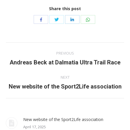
Share this post
Share
Share
Share
Share
with
with
with
with
Twitter
WhatsApp
Facebook
LinkedIn
Post
PREVIOUS
navigation
Andreas Beck at Dalmatia Ultra Trail Race
Previous
post:
NEXT
New website of the Sport2Life association
Next
post:
New website of the Sport2Life association
April 17, 2025