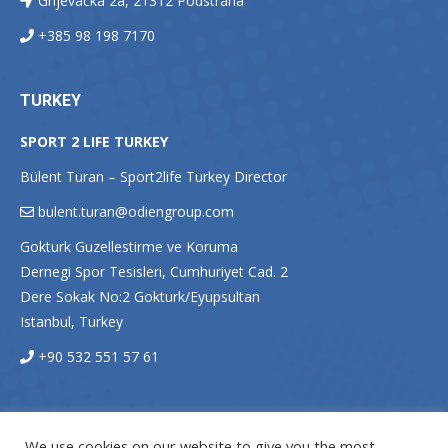
Grljevačka 2a, 21312 Podstrana
+385 98 198 7170
TURKEY
SPORT 2 LIFE TURKEY
Bülent Turan – Sport2life Turkey Director
bulent.turan@odiengroup.com
Gokturk Guzellestirme ve Koruma
Dernegi Spor Tesisleri, Cumhuriyet Cad. 2
Dere Sokak No:2 Gokturk/Eyupsultan
Istanbul, Turkey
+90 532 551 57 61
We use cookies on our website to give you the most