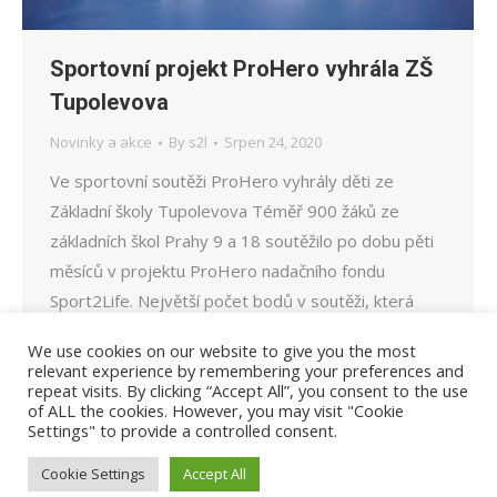
Sportovní projekt ProHero vyhrála ZŠ
Tupolevova
Novinky a akce
By
s2l
Srpen 24, 2020
Ve sportovní soutěži ProHero vyhrály děti ze
Základní školy Tupolevova Téměř 900 žáků ze
základních škol Prahy 9 a 18 soutěžilo po dobu pěti
měsíců v projektu ProHero nadačního fondu
Sport2Life. Největší počet bodů v soutěži, která
propojuje virtuální svět s tím skutečným, získala 5.A
We use cookies on our website to give you the most
ze ZŠ Tupolevova. Na druhém místě skončila třída
relevant experience by remembering your preferences and
repeat visits. By clicking “Accept All”, you consent to the use
5.B ze ZŠ Novoborská, třetí…
of ALL the cookies. However, you may visit "Cookie
Settings" to provide a controlled consent.
Cookie Settings
Accept All
© Sport2Life, 2019