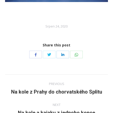
Srpen 24, 2020
Share this post
Share
Share
Share
Share
with
with
with
with
Twitter
WhatsApp
Facebook
LinkedIn
Post
PREVIOUS
navigation
Na kole z Prahy do chorvatského Splitu
Previous
post:
NEXT
Na kole a kajaku z jednoho konce