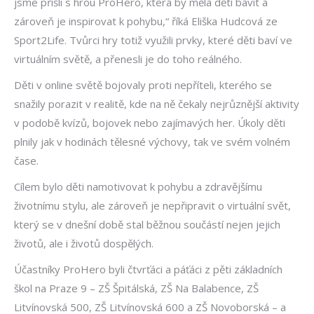
jsme přišli s hrou ProHero, která by měla děti bavit a
zároveň je inspirovat k pohybu,“ říká Eliška Hudcová ze
Sport2Life. Tvůrci hry totiž využili prvky, které děti baví ve
virtuálním světě, a přenesli je do toho reálného.
Děti v online světě bojovaly proti nepříteli, kterého se
snažily porazit v realitě, kde na ně čekaly nejrůznější aktivity
v podobě kvízů, bojovek nebo zajímavých her. Úkoly děti
plnily jak v hodinách tělesné výchovy, tak ve svém volném
čase.
Cílem bylo děti namotivovat k pohybu a zdravějšímu
životnímu stylu, ale zároveň je nepřipravit o virtuální svět,
který se v dnešní době stal běžnou součástí nejen jejich
životů, ale i životů dospělých.
Účastníky ProHero byli čtvrťáci a páťáci z pěti základních
škol na Praze 9 – ZŠ Špitálská, ZŠ Na Balabence, ZŠ
Litvínovská 500, ZŠ Litvínovská 600 a ZŠ Novoborská – a