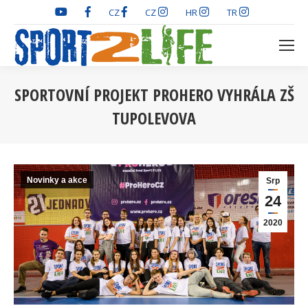
CZ
CZ
HR
TR
SPORTOVNÍ PROJEKT PROHERO VYHRÁLA ZŠ
TUPOLEVOVA
You are here:
Novinky a akce
Srp
24
2020