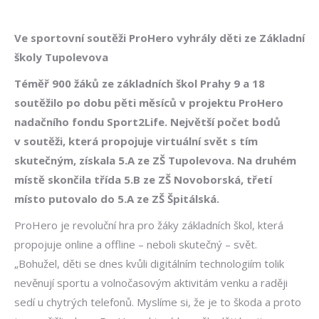
Ve sportovní soutěži ProHero vyhrály děti ze Základní
školy Tupolevova
Téměř 900 žáků ze základních škol Prahy 9 a 18
soutěžilo po dobu pěti měsíců v projektu ProHero
nadačního fondu Sport2Life. Největší počet bodů
v soutěži, která propojuje virtuální svět s tím
skutečným, získala 5.A ze ZŠ Tupolevova. Na druhém
místě skončila třída 5.B ze ZŠ Novoborská, třetí
místo putovalo do 5.A ze ZŠ Špitálská.
ProHero je revoluční hra pro žáky základních škol, která
propojuje online a offline – neboli skutečný – svět.
„Bohužel, děti se dnes kvůli digitálním technologiím tolik
nevěnují sportu a volnočasovým aktivitám venku a raději
sedí u chytrých telefonů. Myslíme si, že je to škoda a proto