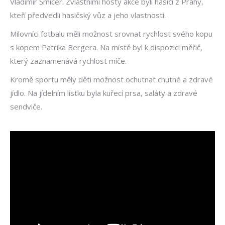
Vladimír Šmicer. Zvláštními hosty akce byli hasiči z Prahy,
kteří předvedli hasičský vůz a jeho vlastnosti.
Milovníci fotbalu měli možnost srovnat rychlost svého kopu
s kopem Patrika Bergera. Na místě byl k dispozici měřič,
který zaznamenává rychlost míče.
Kromě sportu měly děti možnost ochutnat chutné a zdravé
jídlo. Na jídelním lístku byla kuřecí prsa, saláty a zdravé
sendviče.