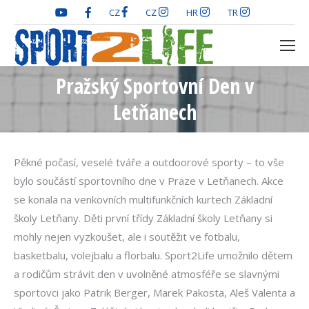
CZ
CZ
HR
TR
Pražský Sportovní Den v
You are here:
Letňanech
Pěkné počasí, veselé tváře a outdoorové sporty – to vše
bylo součástí sportovního dne v Praze v Letňanech. Akce
se konala na venkovních multifunkčních kurtech Základní
školy Letňany. Děti první třídy Základní školy Letňany si
mohly nejen vyzkoušet, ale i soutěžit ve fotbalu,
basketbalu, volejbalu a florbalu. Sport2Life umožnilo dětem
a rodičům strávit den v uvolněné atmosféře se slavnými
sportovci jako Patrik Berger, Marek Pakosta, Aleš Valenta a