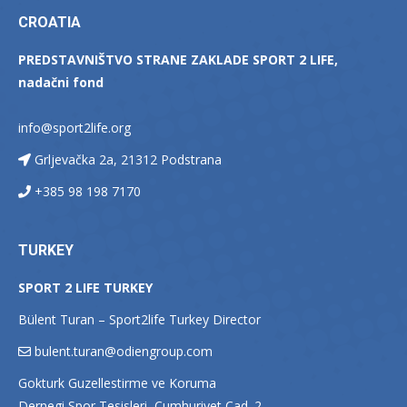
CROATIA
PREDSTAVNIŠTVO STRANE ZAKLADE SPORT 2 LIFE,
nadačni fond
info@sport2life.org
Grljevačka 2a, 21312 Podstrana
+385 98 198 7170
TURKEY
SPORT 2 LIFE TURKEY
Bülent Turan – Sport2life Turkey Director
bulent.turan@odiengroup.com
Gokturk Guzellestirme ve Koruma
Dernegi Spor Tesisleri, Cumhuriyet Cad. 2